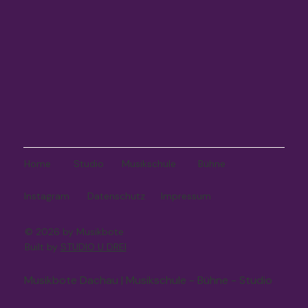
Bühne
Studio
Musikschule
Home
Instagram
Datenschutz
Impressum
© 2026 by Musikbote
Built by
STUDIO U DREI
Musikbote Dachau | Musikschule - Bühne - Studio